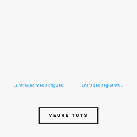
Les normatives industrials són un factor clau
en el disseny i la construcció d'estructures
industrials. De cara al 2025, la Unió Europea
implementarà noves regulacions destinades a
reforçar la sostenibilitat, la seguretat i
l'eficiència en el sector industrial.
«Entrades més antigues
Entrades següents »
VEURE TOTS