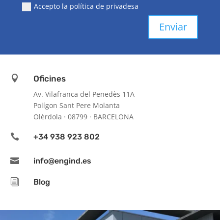
Accepto la política de privadesa
Enviar

Oficines
Av. Vilafranca del Penedès 11A
Polígon Sant Pere Molanta
Olèrdola · 08799 · BARCELONA

+34 938 923 802

info@engind.es
i
Blog