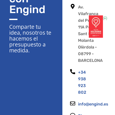
Engind
Av.
Vilafranca
del Penedès
Comparte tu
11A Polígono
idea, nosotros te
Sant Pere
hacemos el
Molanta
presupuesto a
Olèrdola ·
medida.
08799 ·
BARCELONA
+34
938
923
802
info@engind.es