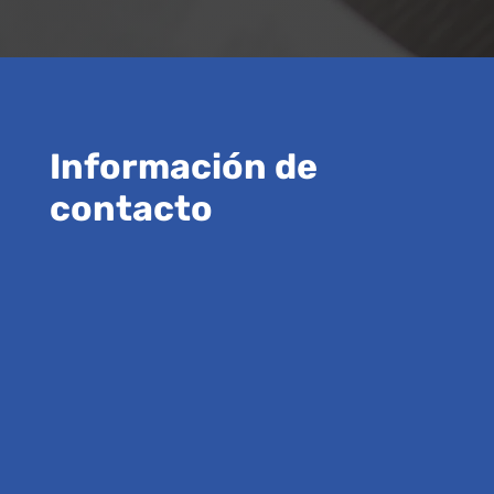
Información de
contacto

Nuestra oficina
Av. Vilafranca del Penedès, 11a.
P.I. Sant Pere Molanta
08799 Olèrdola (Barcelona)
}
Horarios
De lunes a viernes: