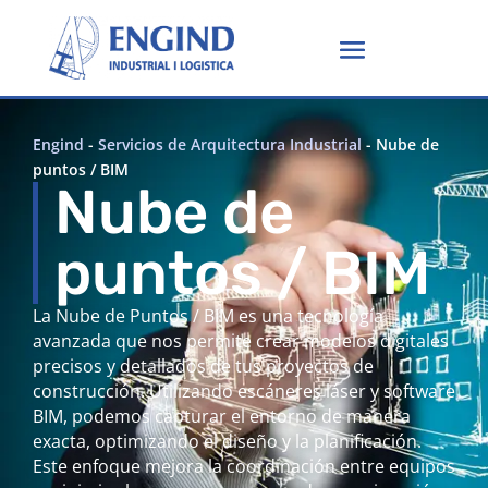
Engind
-
Servicios de Arquitectura Industrial
-
Nube de
puntos / BIM
Nube de
puntos / BIM
La Nube de Puntos / BIM es una tecnología
avanzada que nos permite crear modelos digitales
precisos y detallados de tus proyectos de
construcción. Utilizando escáneres láser y software
BIM, podemos capturar el entorno de manera
exacta, optimizando el diseño y la planificación.
Este enfoque mejora la coordinación entre equipos