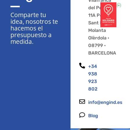
Vilafranca
del Penedès
Comparte tu
11A Polígono
idea, nosotros te
Sant Pere
hacemos el
Molanta
presupuesto a
Olèrdola ·
medida.
08799 ·
BARCELONA
+34
938
923
802
info@engind.es
Blog