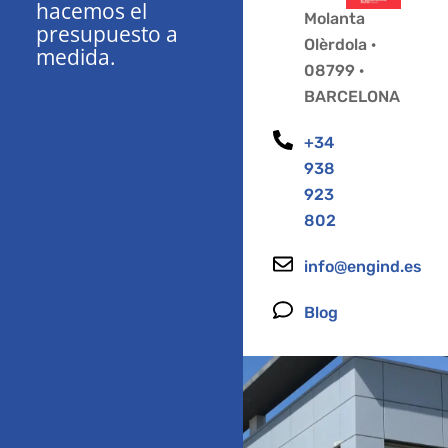
hacemos el
Molanta
presupuesto a
Olèrdola ·
medida.
08799 ·
BARCELONA
+34
938
923
802
info@engind.es
Blog