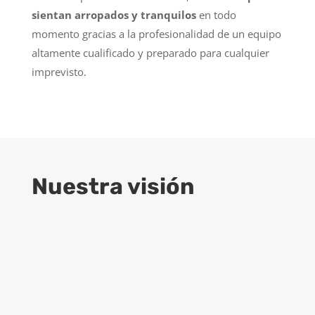
sientan arropados y tranquilos
en todo
momento gracias a la profesionalidad de un equipo
altamente cualificado y preparado para cualquier
imprevisto.
Nuestra visión
9
Crecimiento
ENGIND aspira a ser una empresa
destacada
en el mundo de los servicios
de ingeniería de construcción, con una