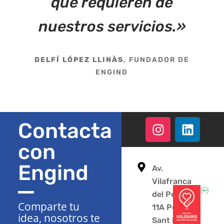
que requieren de
nuestros servicios.»
DELFÍ LÓPEZ LLINÀS
, FUNDADOR DE
ENGIND
Contacta
con
Engind
Av.
Vilafranca
del Penedès
Comparte tu
11A Polígono
idea, nosotros te
Sant Pere