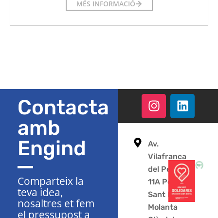
MÉS INFORMACIÓ
Contacta
amb
Engind
Av.
Vilafranca
del Penedès
Comparteix la
11A Polígon
teva idea,
Sant Pere
nosaltres et fem
Molanta
el pressupost a