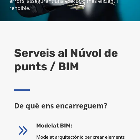
errors, assegurant una execució més eficient i
rendible.
Serveis al
Núvol de
punts / BIM
De què ens encarreguem?
9
Modelat BIM:
Modelat arquitectònic per crear elements