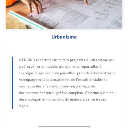
Urbanisme
A ENGIND redactem i tramitem
projectes d'urbanisme
per
a sòl urbà i urbanitzable: planejament, reparcel·lació,
segregació, agrupació de parcel·les i projectes durbanització.
Acompanyem cada actuació des de l‟estudi de viabilitat
normativa fins al‟aprovació administrativa, amb
documentació tècnica i gràfica completa. Objectiu: que el teu
desenvolupament urbanístic tiri endavant sense traves
legals.