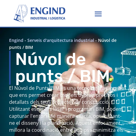
Engind
-
Serveis d'arquitectura industrial
-
Núvol de
punts / BIM
Núvol de
punts / BIM
El Núvol de Punts/BIM és una tecnologia avançada
que ens permet crear models digitals precisos i
detallats dels teus projectes de construcció.
Utilitzant escàners làser i programari BIM, podem
capturar l'entorn de manera exacta, optimitzant-
ne el disseny i la planificació. Aquest enfocament
millora la coordinació entre equips i minimitza els