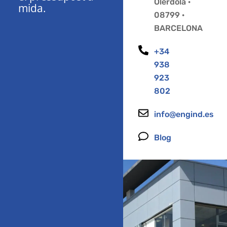
Olèrdola ·
mida.
08799 ·
BARCELONA
+34
938
923
802
info@engind.es
Blog