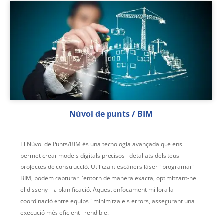
Núvol de punts / BIM
El Núvol de Punts/BIM és una tecnologia avançada que ens
permet crear models digitals precisos i detallats dels teus
projectes de construcció. Utilitzant escàners làser i programari
BIM, podem capturar l'entorn de manera exacta, optimitzant-ne
el disseny i la planificació. Aquest enfocament millora la
coordinació entre equips i minimitza els errors, assegurant una
execució més eficient i rendible.