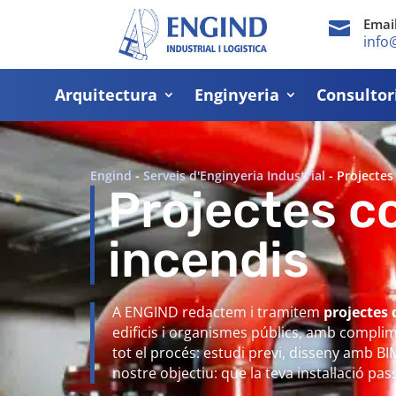
Emai

info
Arquitectura
Enginyeria
Consultor
Engind
-
Serveis d'Enginyeria Industrial
-
Projectes
Projectes c
incendis
A ENGIND redactem i tramitem
projectes 
edificis i organismes públics, amb complimen
tot el procés: estudi previ, disseny amb BIM, 
nostre objectiu: que la teva instal·lació pas