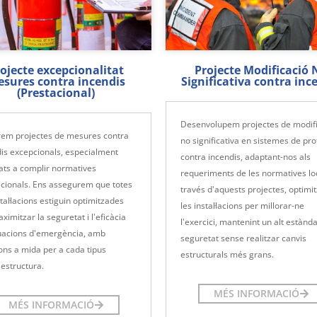
ojecte excepcionalitat
Projecte Modificació 
sures contra incendis
Significativa contra inc
(Prestacional)
Desenvolupem projectes de modifi
rem projectes de mesures contra
no significativa en sistemes de pro
is excepcionals, especialment
contra incendis, adaptant-nos als
ats a complir normatives
requeriments de les normatives loc
acionals. Ens assegurem que totes
través d'aquests projectes, optim
stal·lacions estiguin optimitzades
les instal·lacions per millorar-ne
ximitzar la seguretat i l'eficàcia
l'exercici, mantenint un alt estànd
tuacions d'emergència, amb
seguretat sense realitzar canvis
ons a mida per a cada tipus
estructurals més grans.
aestructura.
MÉS INFORMACIÓ
MÉS INFORMACIÓ