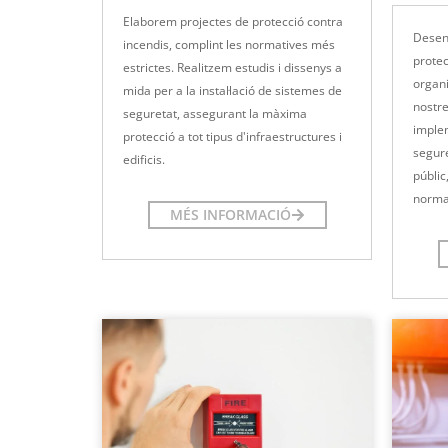
Elaborem projectes de protecció contra
Desen
incendis, complint les normatives més
protec
estrictes. Realitzem estudis i dissenys a
organi
mida per a la instal·lació de sistemes de
nostre
seguretat, assegurant la màxima
imple
protecció a tot tipus d'infraestructures i
segure
edificis.
públic
normat
MÉS INFORMACIÓ