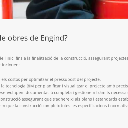
 de
obres
de Engind?
'inici fins a la finalització de la construcció, assegurant projectes 
r inclouen:
els costos per optimitzar el pressupost del projecte.
m la tecnologia BIM per planificar i visualitzar el projecte amb precis
esenvolupem documentació completa i gestionem tràmits necessaris
construcció assegurant que s'adhereixi als plans i estàndards estab
uem que la construcció compleix totes les especificacions i normativ