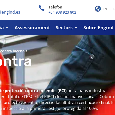
l
Telèfon

EN
E
@engind.es
+34 938 923 802
ia
Assessorament
Sectors
Sobre Engind
 contra incendis
ontra
de protecció contra incendis (PCI)
per a naus industrials,
t total de l'RSCIEI, el RIPCI i les normatives locals. Cobrim
projecte executiu, direcció facultativa i certificació final. El
si inspecció a la primera i estigui protegida al 100%.