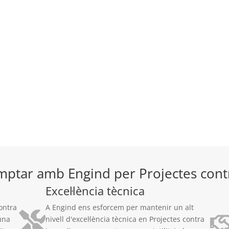
mptar amb Engind per Projectes contr
Excel·lència tècnica
ontra
A Engind ens esforcem per mantenir un alt
una
nivell d'excel·lència tècnica en Projectes contra