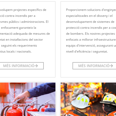
volupem projectes específics de
Proporcionem solucions d'enginye
ció contra incendis per a
especialitzades en el disseny i el
smes públics i administracions. El
desenvolupament de sistemes de
 enfocament garanteix la
protecció contra incendis per a co
mentació adequada de mesures de
de bombers. Els nostres projectes
tat en instal·lacions del sector
enfocats a millorar infraestructure
, seguint els requeriments
equips d'intervenció, assegurant un
ius locals i nacionals.
nivell d'eficiència i seguretat.
MÉS INFORMACIÓ
MÉS INFORMACIÓ