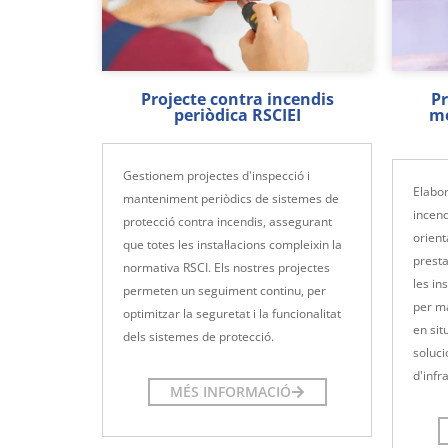
Projecte contra incendis
Pr
periòdica RSCIEI
me
Gestionem projectes d'inspecció i
Elabo
manteniment periòdics de sistemes de
incend
protecció contra incendis, assegurant
orient
que totes les instal·lacions compleixin la
prest
normativa RSCI. Els nostres projectes
les in
permeten un seguiment continu, per
per ma
optimitzar la seguretat i la funcionalitat
en si
dels sistemes de protecció.
soluci
d'infr
MÉS INFORMACIÓ