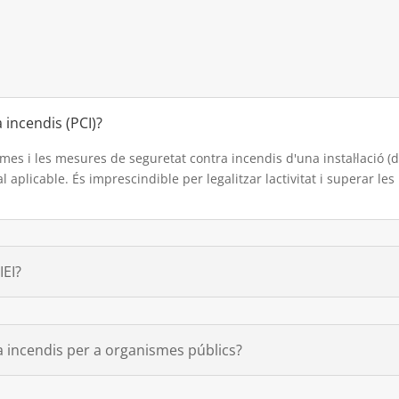
 incendis (PCI)?
mes i les mesures de seguretat contra incendis d'una instal·lació (de
al aplicable. És imprescindible per legalitzar lactivitat i superar le
IEI?
a incendis per a organismes públics?