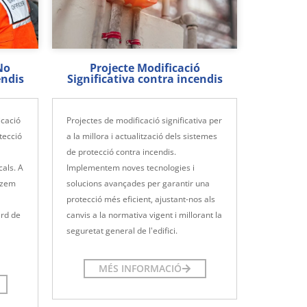
No
Projecte Modificació
endis
Significativa contra incendis
cació
Projectes de modificació significativa per
tecció
a la millora i actualització dels sistemes
de protecció contra incendis.
als. A
Implementem noves tecnologies i
itzem
solucions avançades per garantir una
protecció més eficient, ajustant-nos als
ard de
canvis a la normativa vigent i millorant la
seguretat general de l'edifici.
MÉS INFORMACIÓ