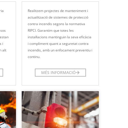
ria
Realitzem projectes de manteniment i
actualització de sistemes de protecció
contra incendis segons la normativa
ssos
RIPCI. Garantim que totes les
 estan
instal·lacions mantinguin la seva eficàcia
s i
i compliment quant a seguretat contra
 alt
incendis, amb un enfocament preventiu i
continu.
MÉS INFORMACIÓ