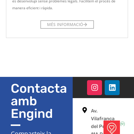
es desenvolupi sense problemes legals. Facilitem el procés de
manera eficient i ràpida.
MÉS INFORMACIÓ
Contacta
amb
Engind
Av.
Vilafranca
del Penedès
Comparteix la