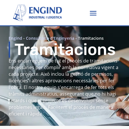
Engind
-
Consultoria d'Enginyeria
-
Tramitacions
Tramitacions
Ens encarreguem de tot el procés de tramitacions
necessàries per complir amb la normativa vigent a
cada projecte. Això inclou la gestió de permisos,
llicències i altres aprovacions necessàries per fer
l'obra. El nostre equip s'encarrega de fer tots els
tràmits administratius, assegurant que no hi hagi
retards i que el projecte es desenvolupi sense
problemes legals. Facilitem el procés de manera
eficient i ràpida.