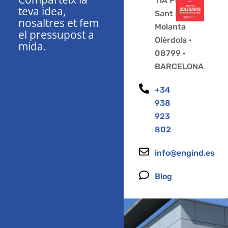
11A Polígon
teva idea,
Sant Pere
nosaltres et fem
Molanta
el pressupost a
Olèrdola ·
mida.
08799 ·
BARCELONA
+34
938
923
802
info@engind.es
Blog