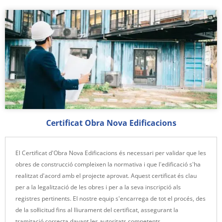
Certificat Obra Nova Edificacions
El Certificat d'Obra Nova Edificacions és necessari per validar que les
obres de construcció compleixen la normativa i que l'edificació s'ha
realitzat d'acord amb el projecte aprovat. Aquest certificat és clau
per a la legalització de les obres i per a la seva inscripció als
registres pertinents. El nostre equip s'encarrega de tot el procés, des
de la sol·licitud fins al lliurament del certificat, assegurant la
tramitació correcta davant les autoritats competents.