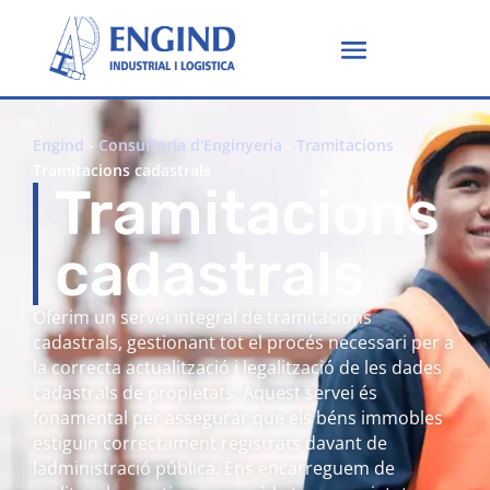
Engind
-
Consultoria d'Enginyeria
-
Tramitacions
-
Tramitacions cadastrals
Tramitacions
cadastrals
Oferim un servei integral de tramitacions
cadastrals, gestionant tot el procés necessari per a
la correcta actualització i legalització de les dades
cadastrals de propietats. Aquest servei és
fonamental per assegurar que els béns immobles
estiguin correctament registrats davant de
ladministració pública. Ens encarreguem de