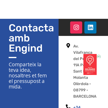
Contacta
amb
Engind
Av.
Vilafranca
del Penedès
Comparteix la
11A Polígon
teva idea,
Sant Pere
nosaltres et fem
Molanta
el pressupost a
Olèrdola ·
mida.
08799 ·
BARCELONA
+34