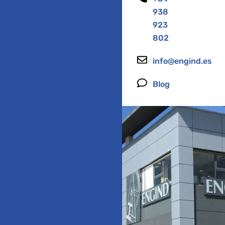
938
923
802
info@engind.es
Blog