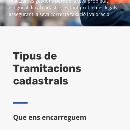
realitzar les gestions perquè la teva propietat
estigui al dia al cadastre, evitant problemes legals i
assegurant la seva correcta taxació i valoració.
Tipus de
Tramitacions
cadastrals
Que ens encarreguem