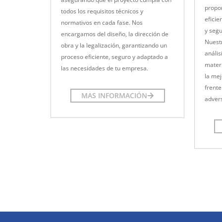
propo
todos los requisitos técnicos y
eficie
normativos en cada fase. Nos
y segu
encargamos del diseño, la dirección de
Nuestr
obra y la legalización, garantizando un
anális
proceso eficiente, seguro y adaptado a
materi
las necesidades de tu empresa.
la mej
frente
MAS INFORMACIÓN
adver