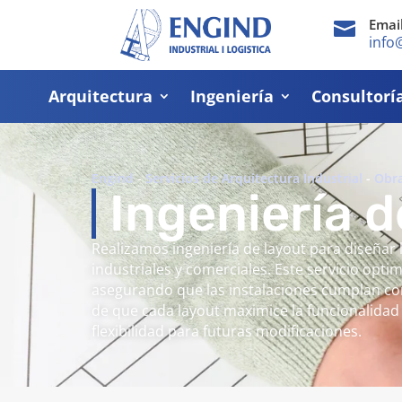
Emai

info
Arquitectura
Ingeniería
Consultorí
Engind
-
Servicios de Arquitectura Industrial
-
Obr
Ingeniería d
Realizamos ingeniería de layout para diseñar l
industriales y comerciales. Este servicio optim
asegurando que las instalaciones cumplan con
de que cada layout maximice la funcionalidad
flexibilidad para futuras modificaciones.