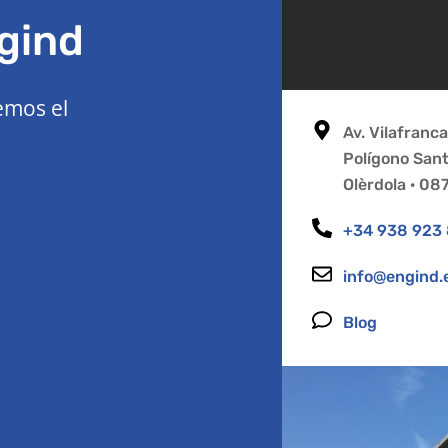
gind
emos el
Av. Vilafranc
Polígono San
Olèrdola · 0
+34 938 923
info@engind.
Blog