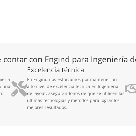
 contar con Engind para Ingeniería d
Excelencia técnica
iería
En Engind nos esforzamos por mantener un
y una
alto nivel de excelencia técnica en Ingeniería
to.
de layout, asegurándonos de que se utilicen las
últimas tecnologías y métodos para lograr los
mejores resultados.