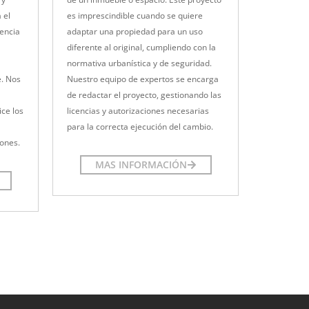
 el
es imprescindible cuando se quiere
iencia
adaptar una propiedad para un uso
diferente al original, cumpliendo con la
normativa urbanística y de seguridad.
e. Nos
Nuestro equipo de expertos se encarga
de redactar el proyecto, gestionando las
ce los
licencias y autorizaciones necesarias
para la correcta ejecución del cambio.
iones.
MAS INFORMACIÓN