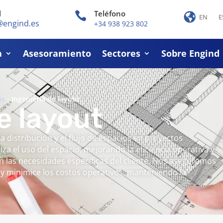
l
Teléfono

EN
E
@engind.es
+34 938 923 802
a
Asesoramiento
Sectores
Sobre Engind
as
-
Ingeniería de layout
e layout
a distribución y el flujo de espacios en proyectos
iza el uso del espacio, mejorando la eficiencia operativa y
 las necesidades específicas del cliente. Nos aseguramos
 y minimice los costos operativos, manteniendo la