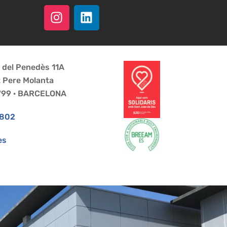
a del Penedès 11A
t Pere Molanta
8799 · BARCELONA
 802
es