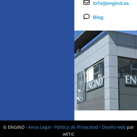
info@engind.es
Blog
© ENGIND ·
Aviso Legal
·
Política de Privacidad
·
Diseño web
por
ARTIC