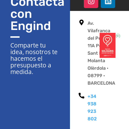
Contacta
con
Engind
Av.
Vilafranca
del Penedès
Comparte tu
11A Polígono
idea, nosotros te
Sant Pere
hacemos el
Molanta
presupuesto a
Olèrdola ·
medida.
08799 ·
BARCELONA
+34
938
923
802