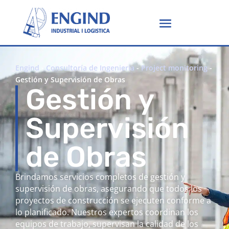
Engind
-
Consultoría de Ingeniería
-
Project monitoring
-
Gestión y Supervisión de Obras
Gestión y
Supervisión
de Obras
Brindamos servicios completos de gestión y
supervisión de obras, asegurando que todos los
proyectos de construcción se ejecuten conforme a
lo planificado. Nuestros expertos coordinan los
equipos de trabajo, supervisan la calidad de los