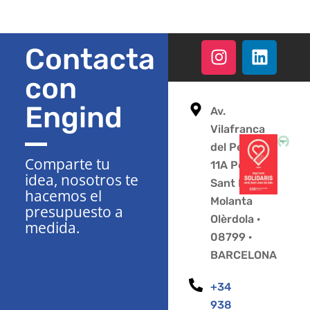
Contacta
con
Engind
Av.
Vilafranca
del Penedès
Comparte tu
11A Polígono
idea, nosotros te
Sant Pere
hacemos el
Molanta
presupuesto a
Olèrdola ·
medida.
08799 ·
BARCELONA
+34
938