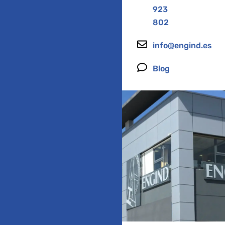
923
802
info@engind.es
Blog