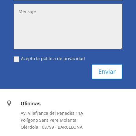
Acepto la política de privacidad
Enviar

Oficinas
Av. Vilafranca del Penedès 11A
Polígono Sant Pere Molanta
Olèrdola · 08799 · BARCELONA