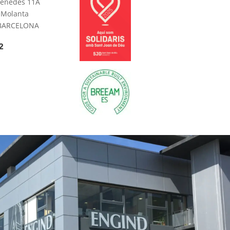
 Penedès 11A
 Molanta
· BARCELONA
2