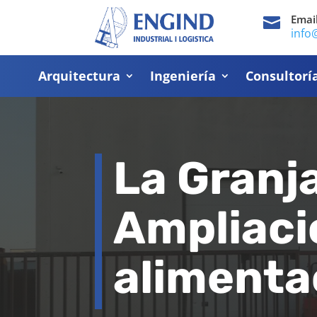
Emai

info
Arquitectura
Ingeniería
Consultorí
La Granj
Ampliaci
alimenta