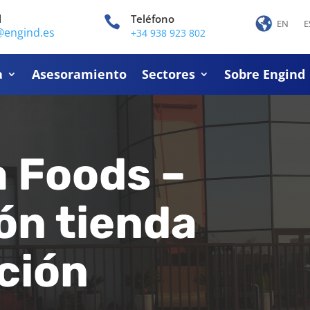
l
Teléfono

EN
E
@engind.es
+34 938 923 802
a
Asesoramiento
Sectores
Sobre Engind
a Foods –
ón tienda
ción