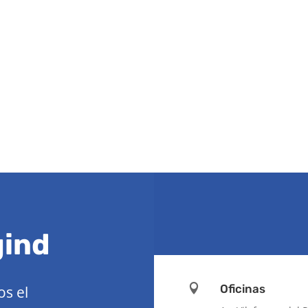
gind

Oficinas
s el