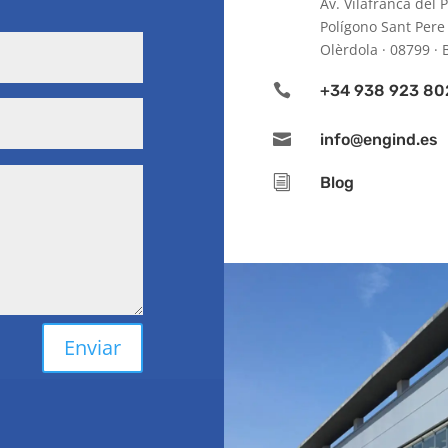
Av. Vilafranca del
Polígono Sant Pere
Olèrdola · 08799 

+34 938 923 80

info@engind.es
i
Blog
Enviar