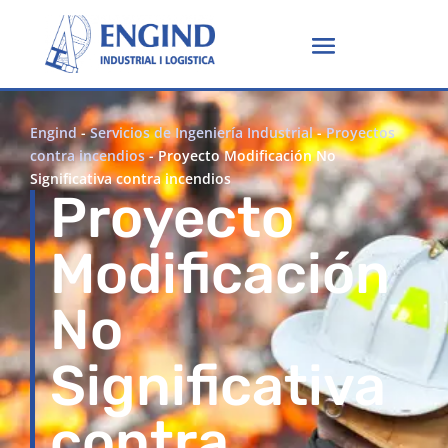
Engind
-
Servicios de Ingeniería Industrial
-
Proyectos
contra incendios
-
Proyecto Modificación No
Significativa contra incendios
Proyecto
Modificación
No
Significativa
contra