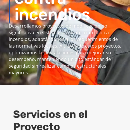
incendios
Desarrollamos proyectos de modificación no
significativa en sistemas de protección contra
incendios, adaptándonos a los requerimientos de
las normativas locales. A través de estos proyectos,
optimizamos las instalaciones para mejorar su
desempeño, manteniendo un alto estándar de
seguridad sin realizar cambios estructurales
mayores.
Servicios en el
Proyecto