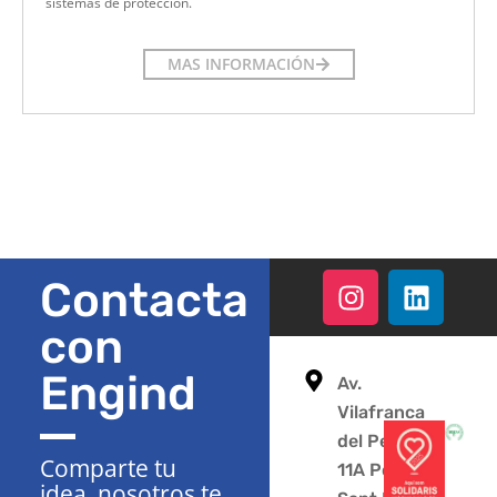
sistemas de protección.
MAS INFORMACIÓN
Contacta
con
Engind
Av.
Vilafranca
del Penedès
Comparte tu
11A Polígono
idea, nosotros te