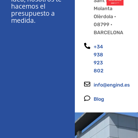
Sant Pere
hacemos el
Molanta
presupuesto a
Olèrdola ·
medida.
08799 ·
BARCELONA
+34
938
923
802
info@engind.es
Blog