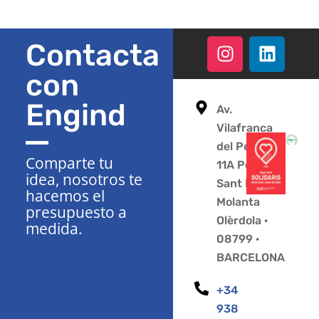
Contacta
con
Engind
Av.
Vilafranca
del Penedès
Comparte tu
11A Polígono
idea, nosotros te
Sant Pere
hacemos el
Molanta
presupuesto a
Olèrdola ·
medida.
08799 ·
BARCELONA
+34
938