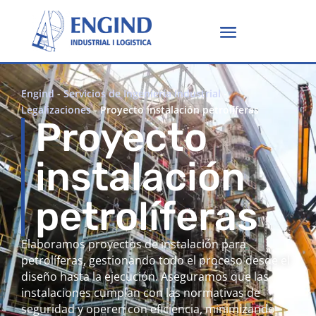
Engind
-
Servicios de Ingeniería Industrial
-
Legalizaciones
-
Proyecto instalación petrolíferas
Proyecto
instalación
petrolíferas
Elaboramos proyectos de instalación para
petrolíferas, gestionando todo el proceso desde el
diseño hasta la ejecución. Aseguramos que las
instalaciones cumplan con las normativas de
seguridad y operen con eficiencia, minimizando