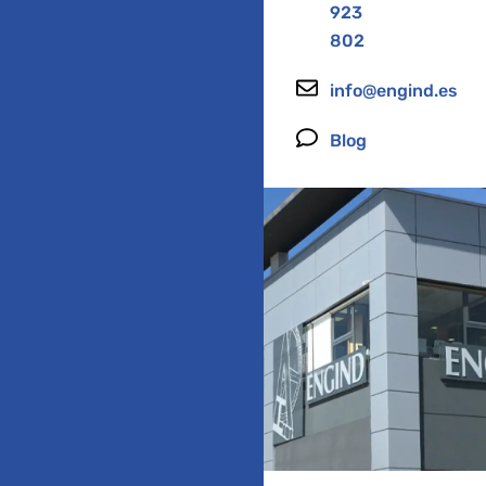
923
802
info@engind.es
Blog