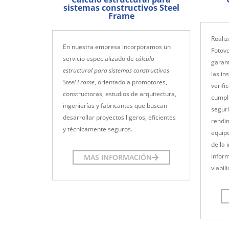
sistemas constructivos Steel
Frame
Realiz
En nuestra empresa incorporamos un
Fotovo
servicio especializado de
cálculo
garant
estructural para sistemas constructivos
las in
Steel Frame
, orientado a promotores,
verifi
constructoras, estudios de arquitectura,
cumple
ingenierías y fabricantes que buscan
segur
desarrollar proyectos ligeros, eficientes
rendim
y técnicamente seguros.
equipo
de la 
infor
MAS INFORMACIÓN
viabil