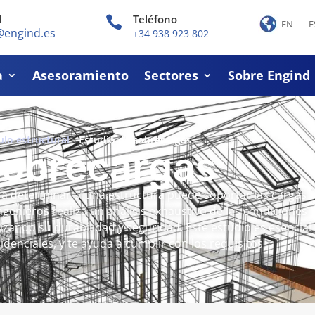
l
Teléfono

EN
E
@engind.es
+34 938 923 802
a
Asesoramiento
Sectores
Sobre Engind
ulo estructural
-
Estudio de sobrecargas
sobrecargas
a determinar si una estructura puede soportar las cargas
ngenieros realiza un análisis exhaustivo de las condiciones
izando su durabilidad y seguridad. Este estudio es esencial
idenciales, y te ayuda a cumplir con los requisitos