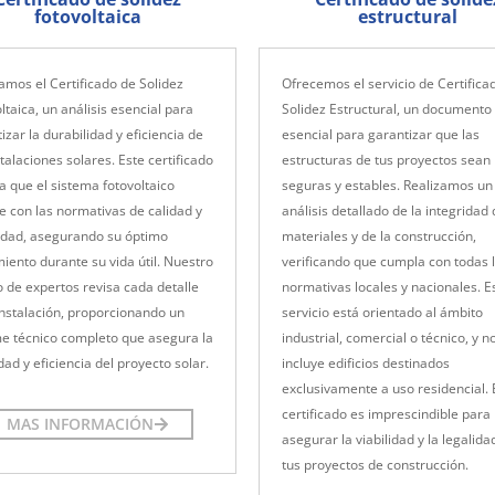
fotovoltaica
estructural
amos el Certificado de Solidez
Ofrecemos el servicio de Certifica
ltaica, un análisis esencial para
Solidez Estructural, un documento
izar la durabilidad y eficiencia de
esencial para garantizar que las
stalaciones solares. Este certificado
estructuras de tus proyectos sean
ca que el sistema fotovoltaico
seguras y estables. Realizamos un
 con las normativas de calidad y
análisis detallado de la integridad 
idad, asegurando su óptimo
materiales y de la construcción,
iento durante su vida útil. Nuestro
verificando que cumpla con todas 
 de expertos revisa cada detalle
normativas locales y nacionales. E
instalación, proporcionando un
servicio está orientado al ámbito
me técnico completo que asegura la
industrial, comercial o técnico, y n
idad y eficiencia del proyecto solar.
incluye edificios destinados
exclusivamente a uso residencial. 
certificado es imprescindible para
MAS INFORMACIÓN
asegurar la viabilidad y la legalida
tus proyectos de construcción.