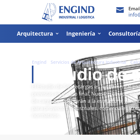
Emai

info
Arquitectura
Ingeniería
Consultorí
Engind
-
Servicios de Arquitectura Industrial
-
Calc
Estudio de 
El Estudio de Sobrecargas es fundamental par
previstas en su uso final. Nuestro equipo de i
de carga que afectarán a la estructura, garant
para proyectos industriales, comerciales y res
normativos.