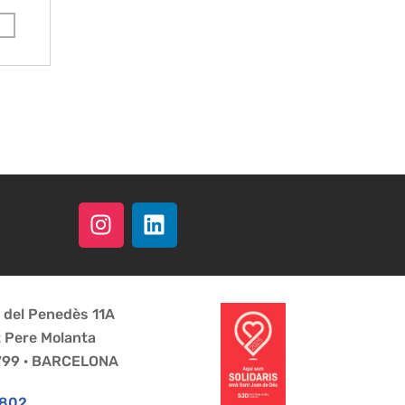
a del Penedès 11A
t Pere Molanta
8799 · BARCELONA
 802