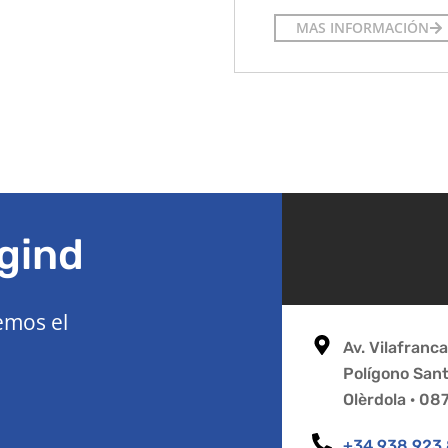
MAS INFORMACIÓN
gind
emos el
Av. Vilafranc
Polígono San
Olèrdola · 0
+34 938 923