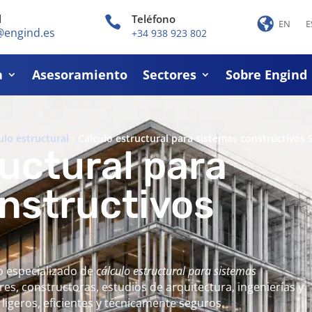
l
Teléfono

EN
E
@engind.es
+34 938 923 802
a
Asesoramiento
Sectores
Sobre Engind
ulo estructural
-
Cálculo estructural para sistemas constructivos 
uctural para
nstructivos
o especializado de
cálculo
estructural para sistemas
es, constructoras, estudios de arquitectura, ingenierías y
ligeros, eficientes y técnicamente seguros.