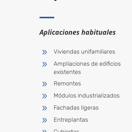
Aplicaciones habituales
9
Viviendas unifamiliares
9
Ampliaciones de edificios
existentes
9
Remontes
9
Módulos industrializados
9
Fachadas ligeras
9
Entreplantas
Cubiertas