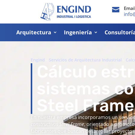
Emai

info
Arquitectura
Ingeniería
Consultorí
Engind
-
Servicios de Arquitectura Industrial
-
Calc
Cálculo estr
sistemas co
Steel Frame
En nuestra empresa incorporamos un servici
constructivos Steel Frame
, orientado a promotor
fabricantes que buscan desarrollar proyectos 