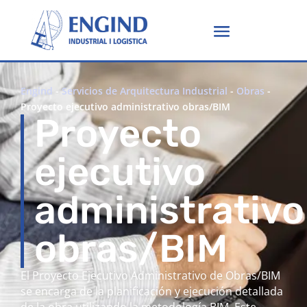
Engind
-
Servicios de Arquitectura Industrial
-
Obras
-
Proyecto ejecutivo administrativo obras/BIM
Proyecto
ejecutivo
administrativo
obras/BIM
El Proyecto Ejecutivo Administrativo de Obras/BIM
se encarga de la planificación y ejecución detallada