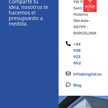
Comparte tu
11A Polígono
idea, nosotros te
Sant Pere
hacemos el
Molanta
presupuesto a
Olèrdola ·
medida.
08799 ·
BARCELONA
+34
938
923
802
info@engind.es
Blog