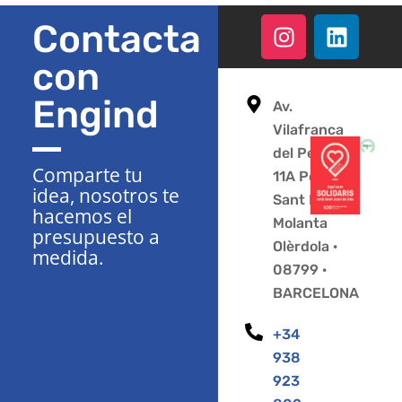
Contacta
con
Engind
Av.
Vilafranca
del Penedès
Comparte tu
11A Polígono
idea, nosotros te
Sant Pere
hacemos el
Molanta
presupuesto a
Olèrdola ·
medida.
08799 ·
BARCELONA
+34
938
923