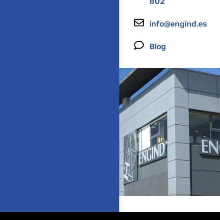
802
info@engind.es
Blog