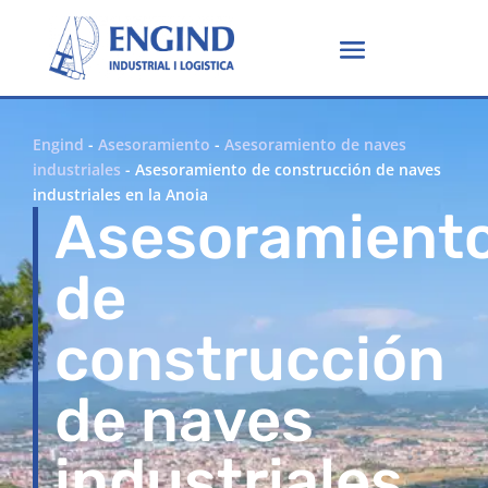
Engind
-
Asesoramiento
-
Asesoramiento de naves
industriales
-
Asesoramiento de construcción de naves
industriales en la Anoia
Asesoramient
de
construcción
de naves
industriales