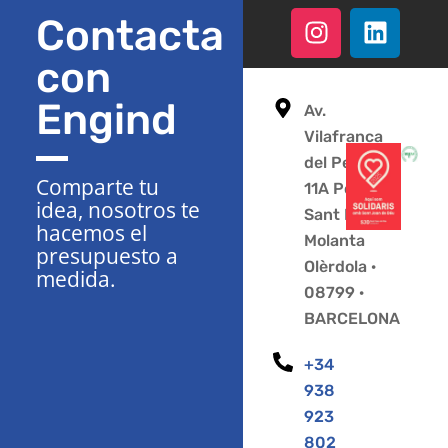
Contacta
con
Engind
Av.
Vilafranca
del Penedès
Comparte tu
11A Polígono
idea, nosotros te
Sant Pere
hacemos el
Molanta
presupuesto a
Olèrdola ·
medida.
08799 ·
BARCELONA
+34
938
923
802