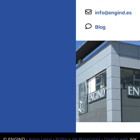
info@engind.es
Blog
© ENGIND ·
Aviso Legal
·
Política de Privacidad
·
Diseño web
por