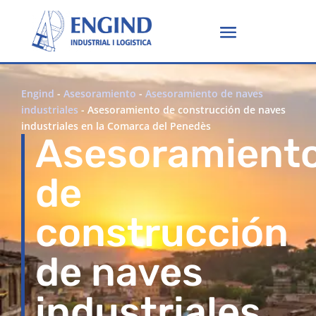
Engind
-
Asesoramiento
-
Asesoramiento de naves
industriales
-
Asesoramiento de construcción de naves
industriales en la Comarca del Penedès
Asesoramient
de
construcción
de naves
industriales