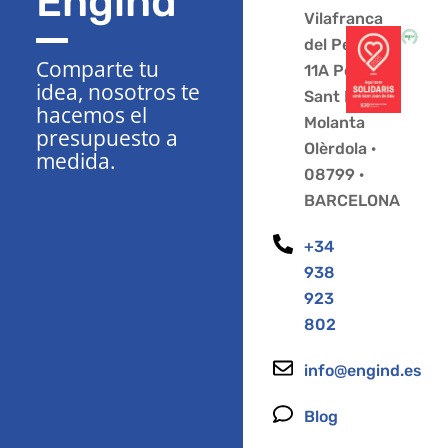
Engind
Vilafranca
del Penedès
Comparte tu
11A Polígono
idea, nosotros te
Sant Pere
hacemos el
Molanta
presupuesto a
Olèrdola ·
medida.
08799 ·
BARCELONA
+34
938
923
802
info@engind.es
Blog