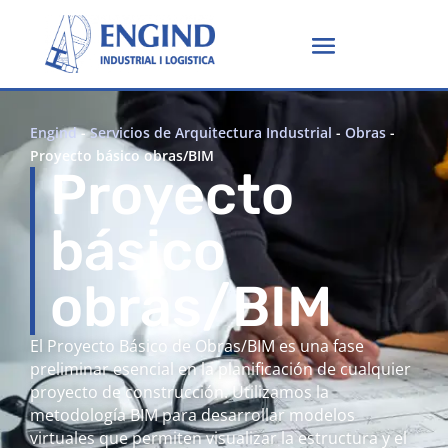
Engind
-
Servicios de Arquitectura Industrial
-
Obras
-
Proyecto básico obras/BIM
Proyecto
básico
obras/BIM
El Proyecto Básico de Obras/BIM es una fase
preliminar esencial en la planificación de cualquier
proyecto de construcción. Utilizamos la
metodología BIM para desarrollar modelos
virtuales que permiten visualizar la estructura y el