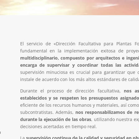
El servicio de «Dirección Facultativa para Plantas F
fundamental en la implementación exitosa de proye
multidisciplinario, compuesto por arquitectos e ingen
encarga de supervisar y coordinar todas las activi
supervisión minuciosa es crucial para garantizar que 
instale de acuerdo con los más altos estándares de calid
Durante el proceso de dirección facultativa,
nos a
establecidos y se respeten los presupuestos asignado
eficiente de los recursos humanos y materiales, así com
subcontratistas. Además,
nos responsabilizamos de res
durante la ejecución de las obras
, utilizando nuestra e
decisiones acertadas en tiempo real.
n
La
supervisión continua de la calidad y seguridad en obr