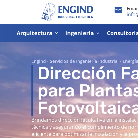
Emai

info
Arquitectura
Ingeniería
Consultorí
Engind
-
Servicios de Ingeniería Industrial
-
Energí
Dirección F
para Planta
Fotovoltaic
Brindamos dirección facultativa en la instalac
técnica y asegurando el cumplimiento de nor
eficiente para optimizar la instalación y la p