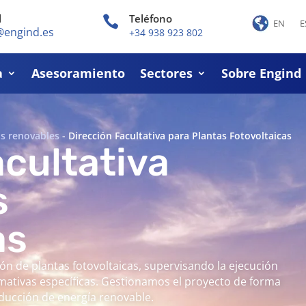
l
Teléfono

EN
E
@engind.es
+34 938 923 802
a
Asesoramiento
Sectores
Sobre Engind
as renovables
-
Dirección Facultativa para Plantas Fotovoltaicas
acultativa
s
as
ión de plantas fotovoltaicas, supervisando la ejecución
mativas específicas. Gestionamos el proyecto de forma
roducción de energía renovable.