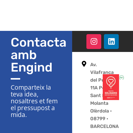
Contacta
amb
Engind
Av.
Vilafranca
del Penedès
Comparteix la
11A Polígon
teva idea,
Sant Pere
nosaltres et fem
Molanta
el pressupost a
Olèrdola ·
mida.
08799 ·
BARCELONA