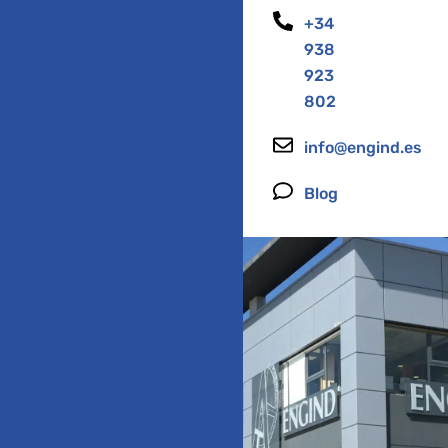
+34
938
923
802
info@engind.es
Blog