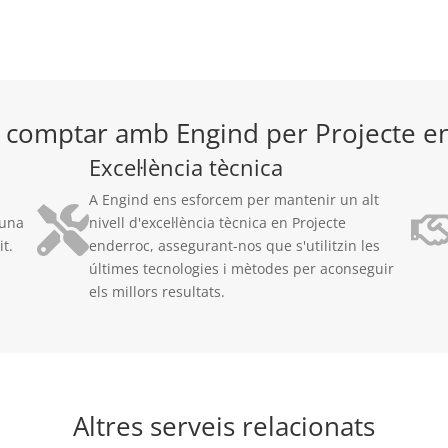
 comptar amb Engind per Projecte e
Excel·lència tècnica
A Engind ens esforcem per mantenir un alt
 una
nivell d'excel·lència tècnica en Projecte
t.
enderroc, assegurant-nos que s'utilitzin les
últimes tecnologies i mètodes per aconseguir
els millors resultats.
Altres serveis relacionats