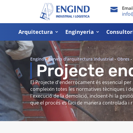
Emai

info
Arquitectura
Enginyeria
Consultor
Engind
-
Serveis d'arquitectura industrial
-
Obres
Projecte en
El Projecte d'enderrocament és essencial per 
compleixin totes les normatives tècniques i de
l'execució de la demolició, incloent-hi la gest
que el procés es faci de manera controlada i 