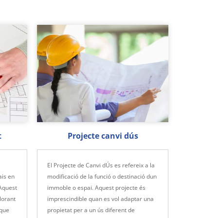
t
Projecte canvi dús
El Projecte de Canvi dÚs es refereix a la
ais en
modificació de la funció o destinació dun
 Aquest
immoble o espai. Aquest projecte és
llorant
imprescindible quan es vol adaptar una
 que
propietat per a un ús diferent de