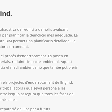
ind.
xhaustiva de l'edifici a demolir, avaluant
rn per planificar la demolició més adequada. La
ra BIM permet una planificació detallada i la
entorn circumdant.
t el procés d'enderrocament. Es posen en
aterials, reduint l'impacte ambiental. Aquest
ia el medi ambient sinó que també pot oferir
 en els projectes d'enderrocament de Engind.
r treballadors i qualsevol persona a les
ntre l'equip assegura que totes les fases del
 més altes.
eparació del lloc per a futurs