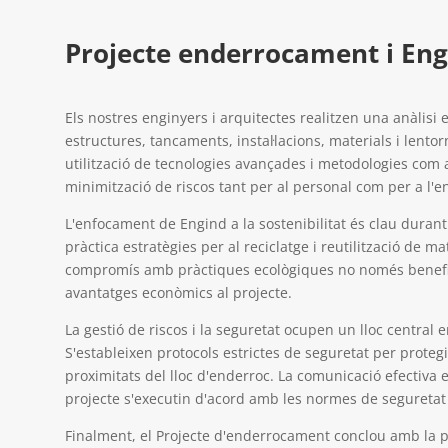
Projecte enderrocament i Eng
Els nostres enginyers i arquitectes realitzen una anàlisi e
estructures,
tancaments, instal·lacions
, materials i lento
utilització de tecnologies avançades i metodologies com a
minimització de riscos tant per al personal com per a l'
L'enfocament de Engind a la sostenibilitat és clau duran
pràctica estratègies per al reciclatge i reutilització de m
compromís amb pràctiques ecològiques no només benefic
avantatges econòmics al projecte.
La gestió de riscos i la seguretat ocupen un lloc central
S'estableixen protocols estrictes de seguretat per protegi
proximitats del lloc d'enderroc. La comunicació efectiva e
projecte s'executin d'acord amb les normes de seguretat
Finalment, el Projecte d'enderrocament conclou amb la pr