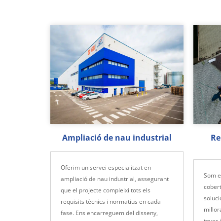
Ampliació de nau industrial
Re
Oferim un servei especialitzat en
Som es
ampliació de nau industrial, assegurant
cobert
que el projecte compleixi tots els
soluci
requisits tècnics i normatius en cada
millor
fase. Ens encarreguem del disseny,
teves 