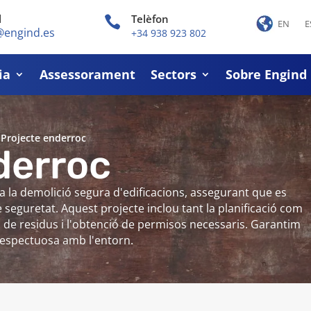
l
Telèfon

EN
E
@engind.es
+34 938 923 802
ia
Assessorament
Sectors
Sobre Engind
-
Projecte enderroc
derroc
a la demolició segura d'edificacions, assegurant que es
 seguretat. Aquest projecte inclou tant la planificació com
ió de residus i l'obtenció de permisos necessaris. Garantim
respectuosa amb l'entorn.