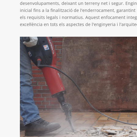
desenvolupaments, deixant un terreny net i segur. Engind 
inicial fins a la finalització de l'enderrocament, garantint
els requisits legals i normatius. Aquest enfocament int
excel·lència en tots els aspectes de l'enginyeria i l'arquite