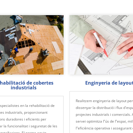
habilitació de cobertes
Enginyeria de layou
industrials
Realitzem enginyeria de layout per
pecialistes en la rehabilitació de
dissenyar la distribució i flux d'esp
es industrials, proporcionant
projectes industrials i comercials.
ons duradores i eficients per
servei optimitza l‟ús de l‟espai, mi
ar la funcionalitat i seguretat de les
l‟eficiència operativa i assegurant
instal·lacions. El nostre equip