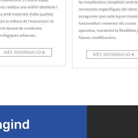
les instal·lacions compleixin amb le
rts realitza una anàlisi detallada i
necessitats específiques del client
la amb materials d'alta qualitat,
assegurem que cada layout maximi
int la millora de l'estructura i la
funcionalitat i minimitzi els costos
ció davant de condicions
operatius, mantenint la flexibilitat 
rològiques adverses.
futures modificacions.
MÉS INFORMACIÓ
MÉS INFORMACIÓ
ngind