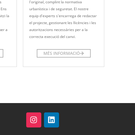
s
l'original, complint la normativa
. Ens
urbanística i de seguretat. El nostre
tzi la
equip d'experts s'encarrega de redactar
el projecte, gestionant les llicències i les
per a
autoritzacions necessàries per a la
correcta execució del canvi.
MÉS INFORMACIÓ