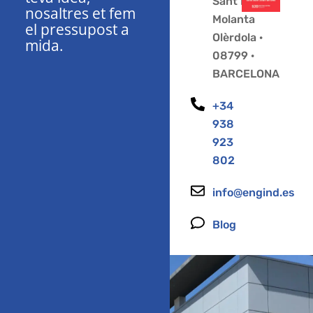
Sant Pere
nosaltres et fem
Molanta
el pressupost a
Olèrdola ·
mida.
08799 ·
BARCELONA
+34
938
923
802
info@engind.es
Blog