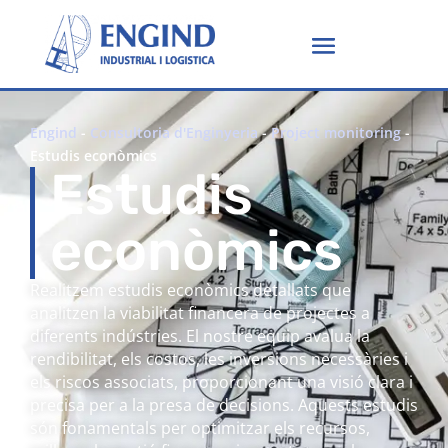
Engind
-
Consultoria d'Enginyeria
-
Project monitoring
-
Estudis econòmics
Estudis
econòmics
Realitzem estudis econòmics detallats que
analitzen la viabilitat financera de projectes a
diferents indústries. El nostre equip avalua la
rendibilitat, els costos, les inversions necessàries i
els riscos associats, proporcionant una visió clara i
precisa per a la presa de decisions. Aquests estudis
són fonamentals per optimitzar els recursos,