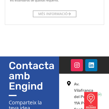
els estàndards de qualitat requerits.
MÉS INFORMACIÓ
Contacta
amb
Engind
Av.
Vilafranca
del Penedès
Comparteix la
11A Polígon
teva idea,