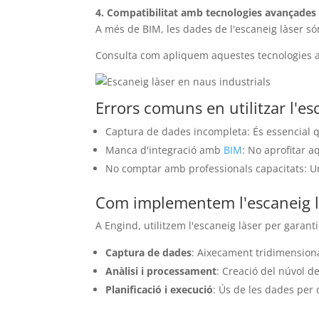
4. Compatibilitat amb tecnologies avançades
A més de BIM, les dades de l'escaneig làser són
Consulta com apliquem aquestes tecnologies 
Errors comuns en utilitzar l'es
Captura de dades incompleta: És essencial que
Manca d'integració amb
BIM
: No aprofitar a
No comptar amb professionals capacitats: Una
Com implementem l'escaneig l
A Engind, utilitzem l'escaneig làser per garant
Captura de dades
: Aixecament tridimensiona
Anàlisi i processament
: Creació del núvol d
Planificació i execució
: Ús de les dades per 