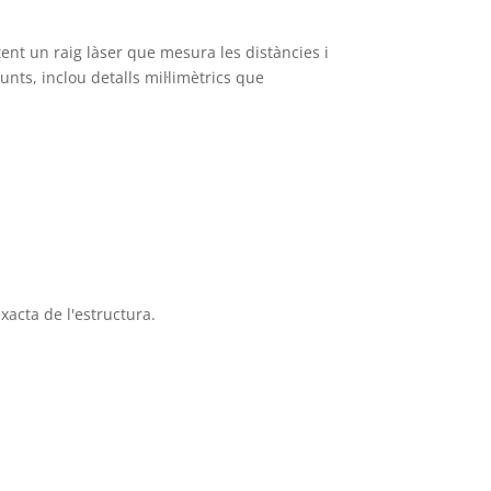
ent un raig làser que mesura les distàncies i
ts, inclou detalls mil·limètrics que
acta de l'estructura.