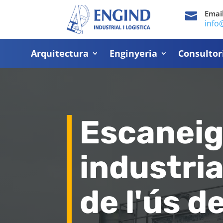
Emai

info
Arquitectura
Enginyeria
Consultor
Escaneig
industri
de l'ús d