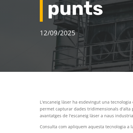
punts
12/09/2025
L'escaneig làser ha esdevingut una tecnologia 
permet capturar dades tridimensionals d'alta p
avantatges de l'escaneig làser a naus industria
Consulta com apliquem aquesta tecnologia a la