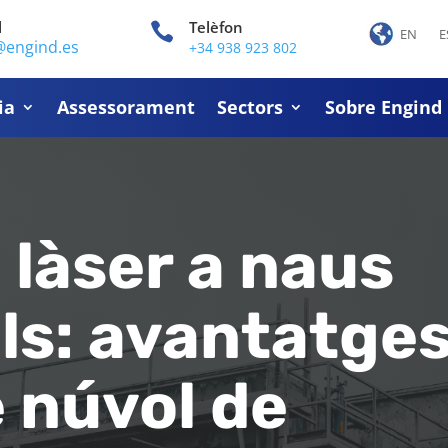
l
Telèfon

EN
E
@engind.es
+34 938 923 802
ia
Assessorament
Sectors
Sobre Engind
 làser a naus
als: avantatge
e núvol de