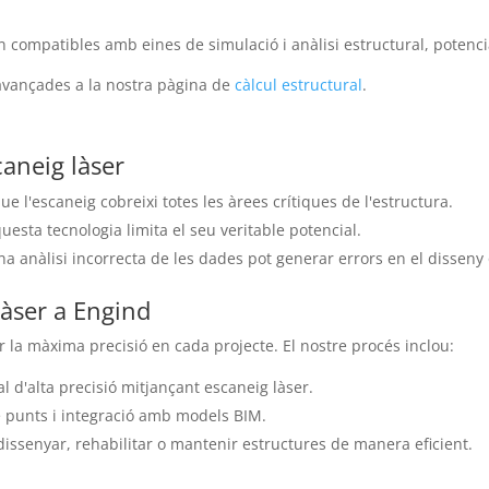
 compatibles amb eines de simulació i anàlisi estructural, potencia
avançades a la nostra pàgina de
càlcul estructural
.
caneig làser
 l'escaneig cobreixi totes les àrees crítiques de l'estructura.
questa tecnologia limita el seu veritable potencial.
 anàlisi incorrecta de les dades pot generar errors en el disseny o
àser a Engind
ir la màxima precisió en cada projecte. El nostre procés inclou:
l d'alta precisió mitjançant escaneig làser.
e punts i integració amb models BIM.
dissenyar, rehabilitar o mantenir estructures de manera eficient.