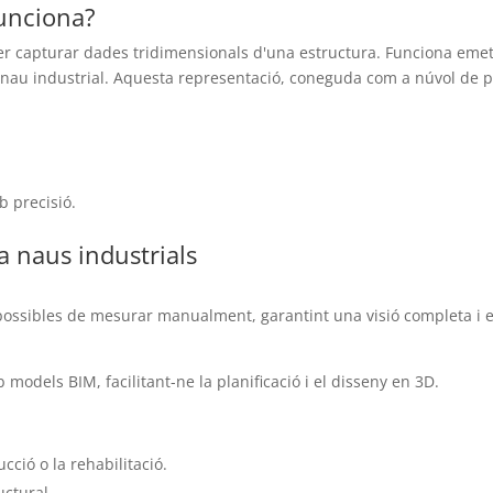
funciona?
per capturar dades tridimensionals d'una estructura. Funciona emet
 nau industrial. Aquesta representació, coneguda com a núvol de pun
b precisió.
a naus industrials
possibles de mesurar manualment, garantint una visió completa i ex
odels BIM, facilitant-ne la planificació i el disseny en 3D.
cció o la rehabilitació.
uctural.