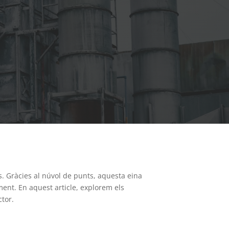
. Gràcies al núvol de punts, aquesta eina
ment. En aquest article, explorem els
ctor.