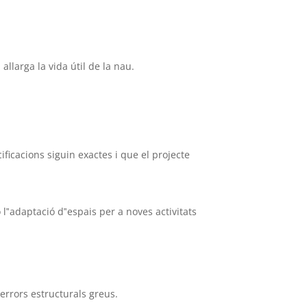
llarga la vida útil de la nau.
ficacions siguin exactes i que el projecte
o l‟adaptació d‟espais per a noves activitats
errors estructurals greus.