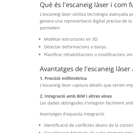
Què és l'escaneig làser i com 
L'escaneig làser utilitza tecnologia avançada 
genera una representació digital precisa de la
permeten:
Modelar estructures en 3D.
Detectar deformacions o danys.
Planificar rehabilitacions o modificacions am
Avantatges de l'escaneig làser 
1. Precisió mil·limètrica
L'escaneig làser captura detalls que serien im
2. Integració amb BIM i altres eines
Les dades obtingudes s'integren fàcilment amb m
Avantatges d'aquesta integració:
Identificació de conflictes abans de la constru
Visualització detallada de cada element estr