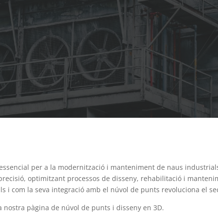
essencial per a la modernització i manteniment de naus industrials
recisió, optimitzant processos de disseny, rehabilitació i manteni
ls i com la seva integració amb el núvol de punts revoluciona el se
 nostra pàgina de núvol de punts i disseny en 3D.