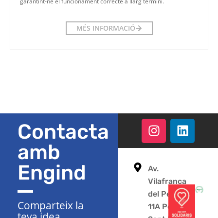
garantint-ne el funcionament correcte a llarg termini.
MÉS INFORMACIÓ
Contacta
amb
Engind
Av.
Vilafranca
del Penedès
Comparteix la
11A Polígon
teva idea,