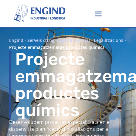
Engind
-
Serveis d'Enginyeria Industrial
-
Legalitzacions
-
Projecte emmagatzematge productes químics
Projecte
emmagatzema
productes
químics
Desenvolupem projectes especialitzats en el
disseny i la planificació d'instal·lacions per a