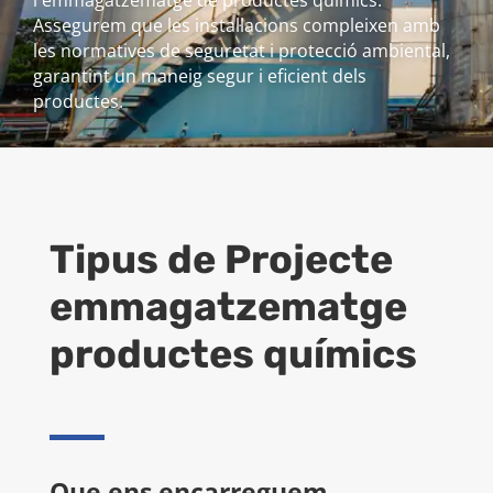
l'emmagatzematge de productes químics.
Assegurem que les instal·lacions compleixen amb
les normatives de seguretat i protecció ambiental,
garantint un maneig segur i eficient dels
productes.
Tipus de Projecte
emmagatzematge
productes químics
Que ens encarreguem