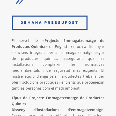
9
DEMANA PRESSUPOST
El servei de
«Projecte Emmagatzematge de
Productes Químics»
de Engind s'enfoca a dissenyar
solucions integrals per a l'emmagatzematge segur
de productes químics, assegurant que les
instal·lacions compleixin les normatives
mediambientals i de seguretat més exigents. El
nostre equip d'enginyers i arquitectes treballa per
oferir solucions pràctiques i eficients que protegeixin
tant les persones com el medi ambient.
Tipus de Projecte Emmagatzematge de Productes
Químics
Disseny d'instal·lacions d'emmagatzematge
:
Desenvolupament de plànols i especificacions