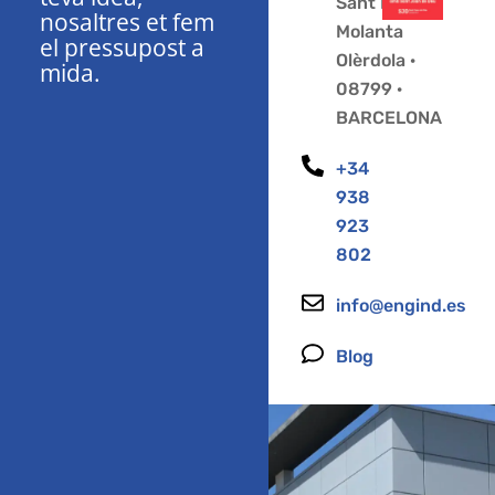
Sant Pere
nosaltres et fem
Molanta
el pressupost a
Olèrdola ·
mida.
08799 ·
BARCELONA
+34
938
923
802
info@engind.es
Blog