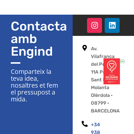
Contacta
amb
Engind
Av.
Vilafranca
del Penedès
Comparteix la
11A Polígon
teva idea,
Sant Pere
nosaltres et fem
Molanta
el pressupost a
Olèrdola ·
mida.
08799 ·
BARCELONA
+34
938