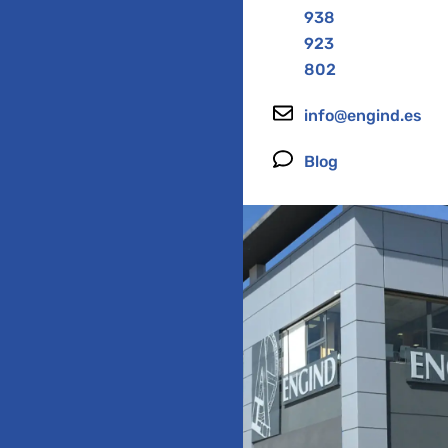
938
923
802
info@engind.es
Blog