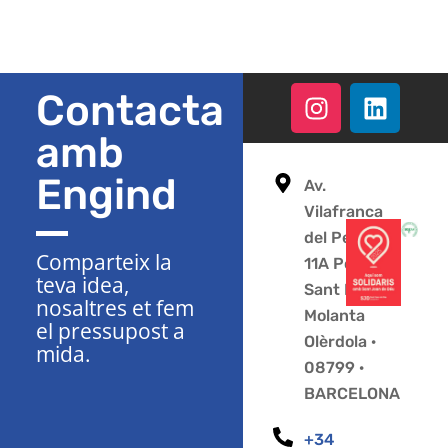
Contacta
amb
Engind
Av.
Vilafranca
del Penedès
Comparteix la
11A Polígon
teva idea,
Sant Pere
nosaltres et fem
Molanta
el pressupost a
Olèrdola ·
mida.
08799 ·
BARCELONA
+34