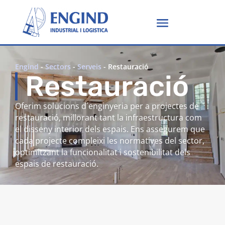
Engind
-
Sectors
-
Serveis
-
Restauració
Restauració
Oferim solucions d´enginyeria per a projectes de
restauració, millorant tant la infraestructura com
el disseny interior dels espais. Ens assegurem que
cada projecte compleixi les normatives del sector,
optimitzant la funcionalitat i sostenibilitat dels
espais de restauració.