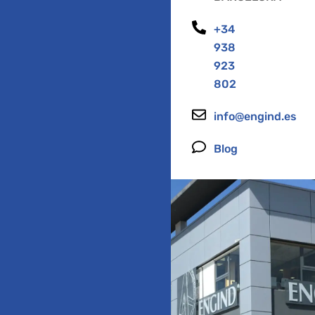
+34
938
923
802
info@engind.es
Blog