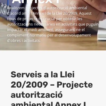
Realitzem projectes d'autorització ambiental
d'acord amb l'Annex I de la Llei 20/2009. Aquest
tipus de projecte és crucial per obtenir les
autoritzacions necessàries en activitats que puguin
impactar el medi ambient, assegurant-ne el
compliment normatiu per al desenvolupament
d'obres i activitats.
Serveis a la Llei
20/2009 – Projecte
autorització
ambiental Annex I