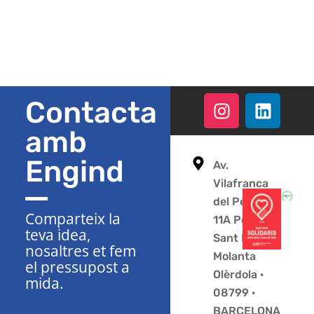
Contacta
amb
Engind
Av.
Vilafranca
del Penedès
Comparteix la
11A Polígon
teva idea,
Sant Pere
nosaltres et fem
Molanta
el pressupost a
Olèrdola ·
mida.
08799 ·
BARCELONA