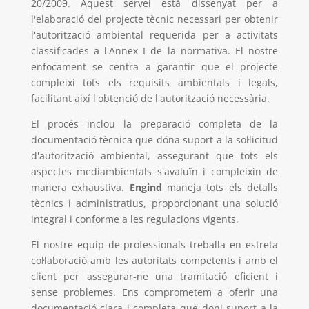
20/2009. Aquest servei està dissenyat per a
l'elaboració del projecte tècnic necessari per obtenir
l'autorització ambiental requerida per a activitats
classificades a l'Annex I de la normativa. El nostre
enfocament se centra a garantir que el projecte
compleixi tots els requisits ambientals i legals,
facilitant així l'obtenció de l'autorització necessària.
El procés inclou la preparació completa de la
documentació tècnica que dóna suport a la sol·licitud
d'autorització ambiental, assegurant que tots els
aspectes mediambientals s'avaluïn i compleixin de
manera exhaustiva.
Engind
maneja tots els detalls
tècnics i administratius, proporcionant una solució
integral i conforme a les regulacions vigents.
El nostre equip de professionals treballa en estreta
col·laboració amb les autoritats competents i amb el
client per assegurar-ne una tramitació eficient i
sense problemes. Ens comprometem a oferir una
documentació clara i completa que doni suport a la