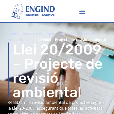
Engind
-
Serveis d'Enginyeria Industrial
-
Projectes
Ambientals
-
Llei 20/2009 – Projecte de revisió ambiental
Llei 20/2009
– Projecte de
revisió
ambiental
Realitzem la revisió ambiental de projectes segons
la Llei 20/2009, assegurant que totes les activitats