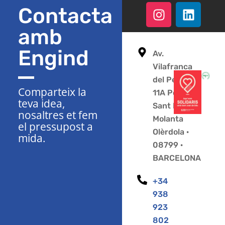
Contacta
amb
Engind
Av.
Vilafranca
del Penedès
Comparteix la
11A Polígon
teva idea,
Sant Pere
nosaltres et fem
Molanta
el pressupost a
Olèrdola ·
mida.
08799 ·
BARCELONA
+34
938
923
802