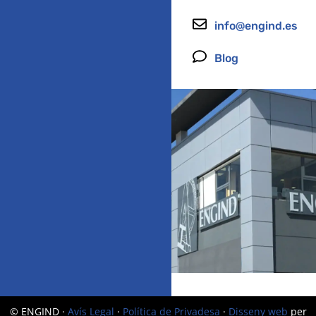
info@engind.es
Blog
© ENGIND ·
Avís Legal
·
Política de Privadesa
·
Disseny web
per