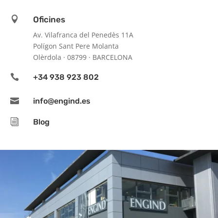

Oficines
Av. Vilafranca del Penedès 11A
Polígon Sant Pere Molanta
Olèrdola · 08799 · BARCELONA

+34 938 923 802

info@engind.es
i
Blog