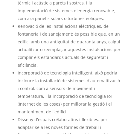
tèrmic i acústic a parets i sostres, i la
implementació de sistemes d'energia renovable,
com ara panells solars o turbines eòliques.
Renovació de les instal·lacions elèctriques, de
fontaneria i de sanejament: és possible que, en un
edifici amb una antiguitat de quaranta anys, calgui
actualitzar o reemplaçar aquestes instal·lacions per
complir els estàndards actuals de seguretat i
eficiència.
Incorporació de tecnologia intel·ligent: això podria
incloure la instal·lació de sistemes d'automatització
i control, com a sensors de moviment i
temperatura, i la incorporació de tecnologia IoT
(Internet de les coses) per millorar la gestió i el
manteniment de l'edifici.
Disseny d'espais col·laboratius i flexibles: per
adaptar-se a les noves formes de treball i