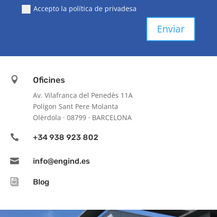
Accepto la política de privadesa
Enviar

Oficines
Av. Vilafranca del Penedès 11A
Polígon Sant Pere Molanta
Olèrdola · 08799 · BARCELONA

+34 938 923 802

info@engind.es
i
Blog